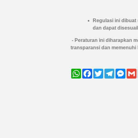
Regulasi ini dibua
dan dapat disesua
-
Peraturan ini diharapkan 
transparansi dan memenuhi h
WhatsApp
Facebook
Twitter
Telegram
Mess