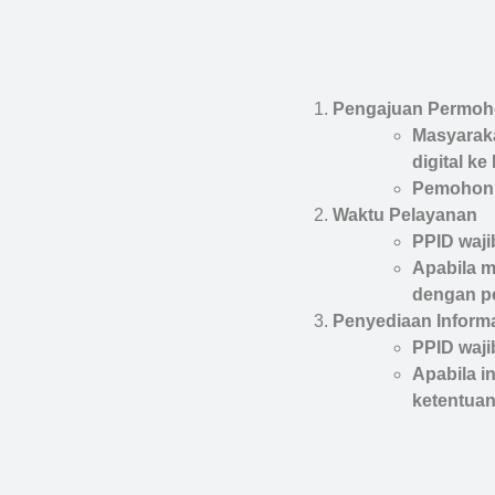
Pengajuan Permo
Masyaraka
digital k
Pemohon w
Waktu Pelayanan
PPID waji
Apabila m
dengan p
Penyediaan Inform
PPID waji
Apabila i
ketentuan