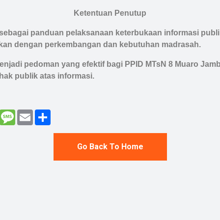
Ketentuan Penutup
t sebagai panduan pelaksanaan keterbukaan informasi publ
ikan dengan perkembangan dan kebutuhan madrasah.
menjadi pedoman yang efektif bagi PPID MTsN 8 Muaro Ja
ak publik atas informasi.
enger
Gmail
Message
Email
Share
Go Back To Home