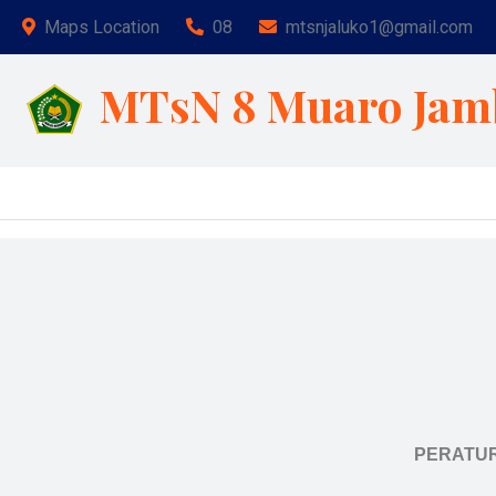
Maps Location
08
mtsnjaluko1@gmail.com
MTsN 8 Muaro Jam
Se
PERATUR