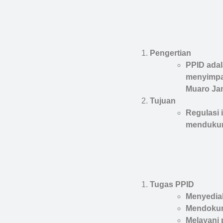
Pengertian
PPID adal
menyimpan
Muaro Ja
Tujuan
Regulasi 
mendukung
Tugas PPID
Menyediak
Mendokume
Melayani 