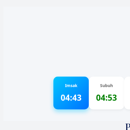
Imsak
Subuh
04:43
04:53
P