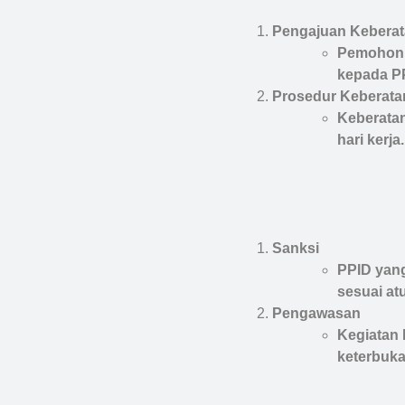
Pengajuan Kebera
Pemohon y
kepada P
Prosedur Keberata
Keberatan
hari kerja.
Sanksi
PPID yang
sesuai at
Pengawasan
Kegiatan 
keterbuka