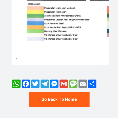
WhatsApp
Facebook
Twitter
Telegram
Messenger
Gmail
Message
Email
Share
Go Back To Home